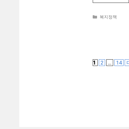
카
복지정책
테
고
리
페
페
페
1
2
…
14
이
이
이
지
지
지