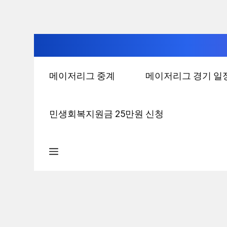
컨
메이저리그 중계
메이저리그 경기 일
텐
츠
로
민생회복지원금 25만원 신청
건
너
뛰
기