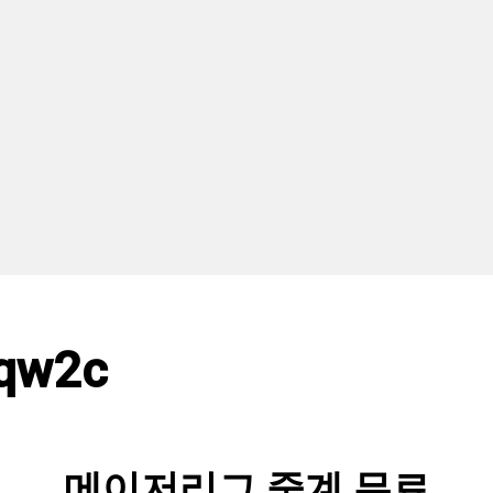
qw2c
메이저리그 중계 무료